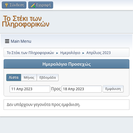
Σύνδεση
Εγγραφή
Το Στέκι των
Πληροφορικών
Main Menu
Το Στέκι των Πληροφορικών
Ημερολόγιο
Απρίλιος 2023
►
►
Ημερολόγιο Προσεχώς
Λίστα
Μήνας
Εβδομάδα
Προς
Δεν υπάρχουν γεγονότα προς εμφάνιση.