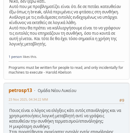
Νικο, δεν ξέρω κάτι.
Αυτό που με προβληματίζει είναι ότι δε σε πετάει κατευθείαν
έξω όπως η break, αλλά περιμένεις να φτάσεις στη συνθήκη.
Ανάλογα με τις ενδιάμεσες εντολές ενδεχομένως να υπάρχει
κίνδυνος να εκτεθείς σε λογικά λάθη.
Αυτό που θα πρέπει να καλλιεργήσουμε είναι το να γράφουν
τις εντολές που επηρεάζουν τη συνθήκη, όσο πιο κοντά σε
αυτή γίνεται. Και τότε δε θα έχει τόσο σημασία η χρήση της
λογικής μεταβλητής.
1 person
likes this.
Programs must be written for people to read, and only incidentally for
machines to execute - Harold Abelson
petrosp13
Ομάδα Νέου Λυκείου
23 Νοε 2025, 04:34:22 ΜΜ
#9
Ποιος είναι ο λόγος να ελέγξεις κάτι εντός επανάληψης και να
χρησιμοποιήσεις λογική μεταβλητή αντί να γράψεις
κατευθείαν την συνθήκη τερματισμού/επανάληψης;
Η μικρότερη συνθήκη;
Έτσι προστίθενται αχρείαστες εντολές εντός επανάληψης