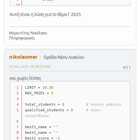
    best_throw = 
0
Αυτή είναι η λύση για το θέμα Γ 2025
    qualified = 
False
    tries_used = 
0
Μερεντίτης Νικόλαος
# Διαβάζουμε μέχρι 5 προσπάθειες
Πληροφορικός
for
 i 
in
range
(
1
, MAX_TRIES + 
1
):
        distance = 
float
(
input
(
f"Προσπάθεια 
{i}
 σε μέτρα: "
))
nikolasmer
        tries_used += 
1
Ομάδα Νέου Λυκείου
if
 distance > best_throw:
23 Νοε 2025, 05:58:23 ΜΜ
#11
            best_throw = distance
και χωρίς λίστες
if
 distance >= LIMIT:
            qualified = 
True
LIMIT = 
10.30
break
# σταματάει όταν περάσει 
MAX_TRIES = 
5
το όριο
total_students = 
0
# σύνολο μαθητών
    students.append((name, best_throw, 
qualified_students = 
0
# πόσοι 
tries_used, qualified))
προκρίθηκαν
best1_name = 
""
# --- Αποτελέσματα για κάθε μαθητή ---
best2_name = 
""
print
(
"\n--- ΑΠΟΤΕΛΕΣΜΑΤΑ ΜΑΘΗΤΩΝ ---"
)
best1_score = -
1