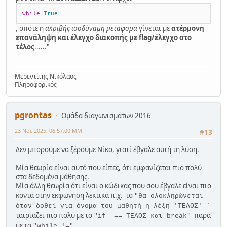
if
 total > 
0
:
            qualified = 
True
    percentage = (qualified_count / total) * 
while
True
break
100
, οπότε η
ακριβής ισοδύναμη μεταφορά
γίνεται με
ατέρμονη
else
:
# --- Αποτελέσματα για τον μαθητή ---
επανάληψη και έλεγχο διακοπής με flag/έλεγχο στο
    percentage = 
0
if
 qualified:
τέλος
......"
print
(
f"\nΠοσοστό μαθητών που προκρίθηκαν: 
print
(
f"
{name}
: ΠΡΟΚΡΙΝΕΤΑΙ με 
{percentage:
.2
f}
%"
)
{best_throw}
 μέτρα σε 
{tries_used}
προσπάθειες."
)
Μερεντίτης Νικόλαος
        qualified_students += 
1
Πληροφορικός
else
:
print
(
f"
{name}
: ΔΕΝ ΠΡΟΚΡΙΝΕΤΑΙ. 
Καλύτερη επίδοση: 
{best_throw}
 μέτρα."
)
pgrontas
Ομάδα διαγωνισμάτων 2016
# --- Ενημέρωση δύο καλύτερων επιδόσεων --
23 Νοε 2025, 06:57:00 ΜΜ
#13
-
if
 best_throw > best1_score:
Δεν μπορούμε να ξέρουμε Νίκο, γιατί έβγαλε αυτή τη λύση.
        best2_score = best1_score
        best2_name = best1_name
Μία θεωρία είναι αυτό που είπες, ότι εμφανίζεται πιο πολύ
        best1_score = best_throw
στα δεδομένα μάθησης.
        best1_name = name
Μία άλλη θεωρία ότι είναι ο κώδικας που σου έβγαλε είναι πιο
elif
 best_throw > best2_score:
κοντά στην εκφώνηση λεκτικά π.χ. το
"θα ολοκληρώνεται
        best2_score = best_throw
"
όταν δοθεί για όνομα του μαθητή η λέξη 'ΤΕΛΟΣ'
        best2_name = name
ταιριάζει πιο πολύ με το
παρά
"if == ΤΕΛΟΣ και break"
με το
"while !="