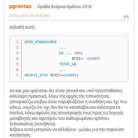
pgrontas
Ομάδα διαγωνισμάτων 2016
23 Νοε 2025, 01:28:06 ΜΜ
#6
Δηλαδή αυτό;
ΑΡΧΗ_ΕΠΑΝΑΛΗΨΗΣ
                ...
ΑΝ
 ... τότε
                      ΒΓΕΣ<- 
ΑΛΗΘΗΣ
ΤΕΛΟΣ_ΑΝ
                ... 
ΜΕΧΡΙΣ_ΟΤΟΥ
 ΒΓΕΣ(=
ΑΛΗΘΗΣ
)
Αν και μου φαίνεται ότι είναι γενικά και υπό προϋποθέσεις
καλύτερη πρακτική, λόγω της αρχής της τοπικότητας
(αποφασίζω να βγω όταν παραβιάζεται η συνθήκη και όχι πιο
κάτω), νομίζω ότι όχι δεν θα το καταλάβαιναν καλύτερα τα
παιδιά, λόγω αφενός της αποστροφής τους προς τις λογικές
μεταβλητές και αφετέρου του καθιερωμένου τρόπου
διδασκαλίας (συνήθεια).
Βέβαια αυτά μπορούν να αλλάξουν - μιλάω για την παρούσα
κατάσταση.