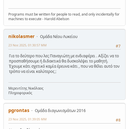
Programs must be written for people to read, and only incidentally for
machines to execute - Harold Abelson
nikolasmer
Ομάδα Νέου Λυκείου
23 Νοε 2025, 01:30:57 ΜΜ
#7
Για το δεύτερο που λες Παναγιώτη με ενδιαφέρει . Αξίζει να το
προσπαθήσουμε ή διδακτικά θα δυσκολέψει το μαθητή.
Έχουμε κάτι σχετικό καμία έρευνα κάτι , που να θέλει αυτό τον
τρόπο να είναι καλύτερος ;
Μερεντίτης Νικόλαος
Πληροφορικός
pgrontas
Ομάδα διαγωνισμάτων 2016
23 Νοε 2025, 01:39:05 ΜΜ
#8