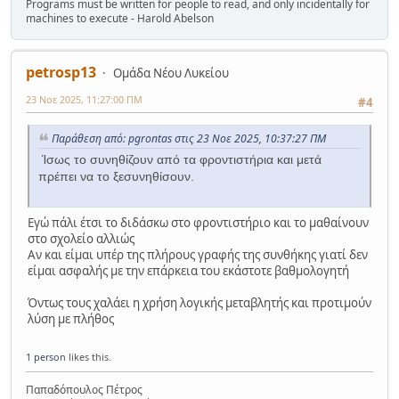
Programs must be written for people to read, and only incidentally for
machines to execute - Harold Abelson
petrosp13
Ομάδα Νέου Λυκείου
23 Νοε 2025, 11:27:00 ΠΜ
#4
Παράθεση από: pgrontas στις 23 Νοε 2025, 10:37:27 ΠΜ
Ίσως το συνηθίζουν από τα φροντιστήρια και μετά
πρέπει να το ξεσυνηθίσουν.
Εγώ πάλι έτσι το διδάσκω στο φροντιστήριο και το μαθαίνουν
στο σχολείο αλλιώς
Αν και είμαι υπέρ της πλήρους γραφής της συνθήκης γιατί δεν
είμαι ασφαλής με την επάρκεια του εκάστοτε βαθμολογητή
Όντως τους χαλάει η χρήση λογικής μεταβλητής και προτιμούν
λύση με πλήθος
1 person
likes this.
Παπαδόπουλος Πέτρος