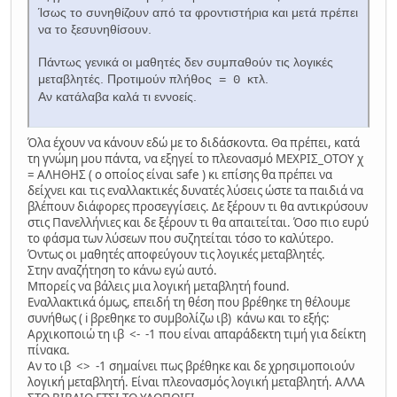
Ίσως το συνηθίζουν από τα φροντιστήρια και μετά πρέπει
να το ξεσυνηθίσουν.
Πάντως γενικά οι μαθητές δεν συμπαθούν τις λογικές
μεταβλητές. Προτιμούν
κτλ.
πλήθος = 0
Αν κατάλαβα καλά τι εννοείς.
Όλα έχουν να κάνουν εδώ με το διδάσκοντα. Θα πρέπει, κατά
τη γνώμη μου πάντα, να εξηγεί το πλεονασμό ΜΕΧΡΙΣ_ΟΤΟΥ χ
= ΑΛΗΘΗΣ ( ο οποίος είναι safe ) κι επίσης θα πρέπει να
δείχνει και τις εναλλακτικές δυνατές λύσεις ώστε τα παιδιά να
βλέπουν διάφορες προσεγγίσεις. Δε ξέρουν τι θα αντικρύσουν
στις Πανελλήνιες και δε ξέρουν τι θα απαιτείται. Όσο πιο ευρύ
το φάσμα των λύσεων που συζητείται τόσο το καλύτερο.
Όντως οι μαθητές αποφεύγουν τις λογικές μεταβλητές.
Στην αναζήτηση το κάνω εγώ αυτό.
Μπορείς να βάλεις μια λογική μεταβλητή found.
Εναλλακτικά όμως, επειδή τη θέση που βρέθηκε τη θέλουμε
συνήθως ( i βρεθηκε το συμβολίζω ιβ) κάνω και το εξής:
Αρχικοποιώ τη ιβ <- -1 που είναι απαράδεκτη τιμή για δείκτη
πίνακα.
Αν το ιβ <> -1 σημαίνει πως βρέθηκε και δε χρησιμοποιούν
λογική μεταβλητή. Είναι πλεονασμός λογική μεταβλητή. ΑΛΛΑ