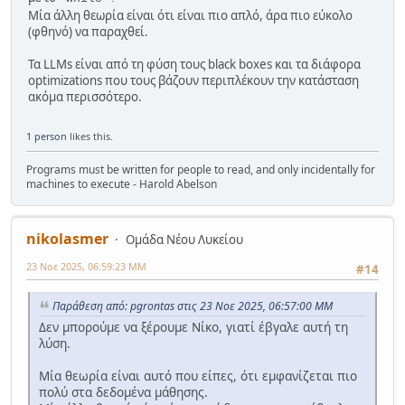
Μία άλλη θεωρία είναι ότι είναι πιο απλό, άρα πιο εύκολο
# --- Δύο καλύτερες επιδόσεις ---
(φθηνό) να παραχθεί.
print
(
"\n--- ΔΥΟ ΚΑΛΥΤΕΡΕΣ ΕΠΙΔΟΣΕΙΣ ---"
)
if
 best1_score >= 
0
:
Τα LLMs είναι από τη φύση τους black boxes και τα διάφορα
print
(
f"1η καλύτερη: 
{best1_name}
 με 
optimizations που τους βάζουν περιπλέκουν την κατάσταση
{best1_score}
 μέτρα"
)
ακόμα περισσότερο.
if
 best2_score >= 
0
:
print
(
f"2η καλύτερη: 
{best2_name}
 με 
{best2_score}
 μέτρα"
)
1 person
likes this.
# --- Ποσοστό προκριθέντων ---
Programs must be written for people to read, and only incidentally for
if
 total_students > 
0
:
machines to execute - Harold Abelson
    percentage = qualified_students * 
100
 / 
total_students
else
:
nikolasmer
Ομάδα Νέου Λυκείου
    percentage = 
0
23 Νοε 2025, 06:59:23 ΜΜ
#14
print
(
f"\nΠοσοστό μαθητών που προκρίθηκαν: 
{percentage:
.2
f}
%"
)
Παράθεση από: pgrontas στις 23 Νοε 2025, 06:57:00 ΜΜ
Δεν μπορούμε να ξέρουμε Νίκο, γιατί έβγαλε αυτή τη
λύση.
Μία θεωρία είναι αυτό που είπες, ότι εμφανίζεται πιο
πολύ στα δεδομένα μάθησης.