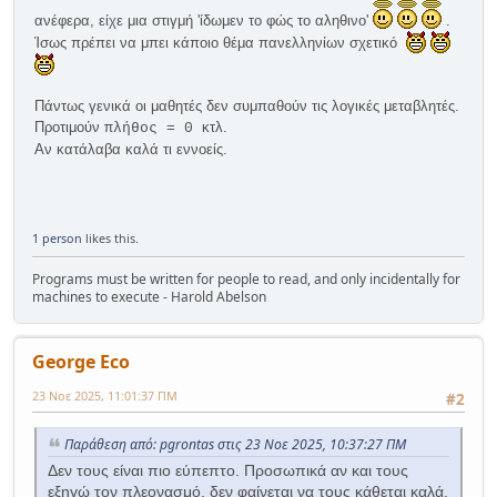
ανέφερα, είχε μια στιγμή 'ίδωμεν το φώς το αληθινο'
.
Ίσως πρέπει να μπει κάποιο θέμα πανελληνίων σχετικό
Πάντως γενικά οι μαθητές δεν συμπαθούν τις λογικές μεταβλητές.
Προτιμούν
κτλ.
πλήθος = 0
Αν κατάλαβα καλά τι εννοείς.
1 person
likes this.
Programs must be written for people to read, and only incidentally for
machines to execute - Harold Abelson
George Eco
23 Νοε 2025, 11:01:37 ΠΜ
#2
Παράθεση από: pgrontas στις 23 Νοε 2025, 10:37:27 ΠΜ
Δεν τους είναι πιο εύπεπτο. Προσωπικά αν και τους
εξηγώ τον πλεονασμό, δεν φαίνεται να τους κάθεται καλά.