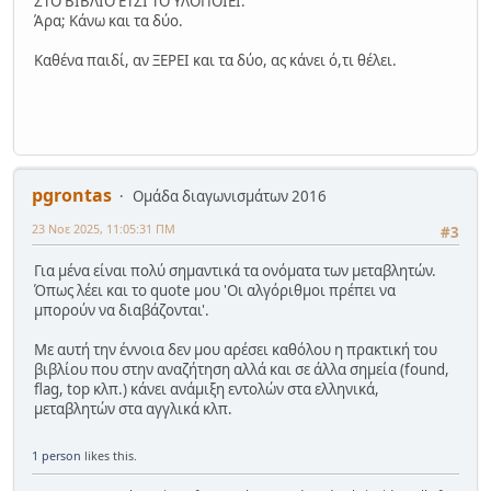
ΣΤΟ ΒΙΒΛΙΟ ΕΤΣΙ ΤΟ ΥΛΟΠΟΙΕΙ.
Άρα; Κάνω και τα δύο.
Καθένα παιδί, αν ΞΕΡΕΙ και τα δύο, ας κάνει ό,τι θέλει.
pgrontas
Ομάδα διαγωνισμάτων 2016
23 Νοε 2025, 11:05:31 ΠΜ
#3
Για μένα είναι πολύ σημαντικά τα ονόματα των μεταβλητών.
Όπως λέει και το quote μου 'Οι αλγόριθμοι πρέπει να
μπορούν να διαβάζονται'.
Με αυτή την έννοια δεν μου αρέσει καθόλου η πρακτική του
βιβλίου που στην αναζήτηση αλλά και σε άλλα σημεία (found,
flag, top κλπ.) κάνει ανάμιξη εντολών στα ελληνικά,
μεταβλητών στα αγγλικά κλπ.
1 person
likes this.