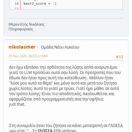
for
 name, best, tries, qualified 
in
 students:
best2_score = -
1
if
 qualified:
print
(
f"
{name}
: ΠΡΟΚΡΙΝΕΤΑΙ με 
{best}
while
True
:
μέτρα σε 
{tries}
 προσπάθειες."
)
    name = 
input
(
"Δώσε όνομα μαθητή (ή ΤΕΛΟΣ): 
else
:
Μερεντίτης Νικόλαος
"
)
print
(
f"
{name}
: ΔΕΝ ΠΡΟΚΡΙΝΕΤΑΙ. 
Πληροφορικός
Καλύτερη επίδοση: 
{best}
 μέτρα."
)
if
 name.upper() == 
"ΤΕΛΟΣ"
:
break
nikolasmer
Ομάδα Νέου Λυκείου
# --- Δύο καλύτερες επιδόσεις ---
    total_students += 
1
print
(
"\n--- ΔΥΟ ΚΑΛΥΤΕΡΕΣ ΕΠΙΔΟΣΕΙΣ ---"
)
23 Νοε 2025, 06:03:22 ΜΜ
#12
    best_throw = 
0
# ταξινόμηση κατά επίδοση (φθίνουσα)
Δεν έχω εξετάσει την ορθότητα της λύσης απλά αναρωτιέμαι
    qualified = 
False
sorted_students = 
sorted
(students, key=
lambda
γιατί το LLM προτείνει αυτό σαν λύση. Οι προτροπές που του
    tries_used = 
0
x: x[
1
], reverse=
True
)
έδωσε δεν ήταν προς αυτή την κατεύθυνση . Μάλλον ήταν
"λύσε μου αυτό το θέμα" και μόνο αυτό και μετά του ζήτησα
# έως 5 προσπάθειες
top2 = sorted_students[:
2
]
χωρίς λίστες. Αυτό το γιατί με τρώει. Γιατί έχει μάθει σε αυτό
for
 i 
in
range
(
1
, MAX_TRIES + 
1
):
τον τρόπο λύσης; Είναι πιο αποδοτικός; Ακολουθείται και
        distance = 
float
(
input
(
f"Προσπάθεια 
for
 s 
in
 top2:
εφαρμόζεται από προγραμματιστές ανα την υφήλιο;
{i}
 σε μέτρα: "
))
print
(
f"
{s
Just that.
        tries_used += 
1
}
: 
{s[
1
]}
 μέτρα")
# --- Ποσοστό προκριθέντων ---
if
 distance > best_throw:
total = 
len
(students)
            best_throw = distance
qualified_count = 
sum
(
1
for
 s 
in
 students 
if
Στη συνομιλία όταν του ζήτησα να κάνει μετατροπή σε ΓΛΩΣΣΑ
s[
3
] == 
True
)
μου είπε: "... Σε
ΓΛΩΣΣΑ
ΔΕΝ υπάρχει
if
 distance >= LIMIT: