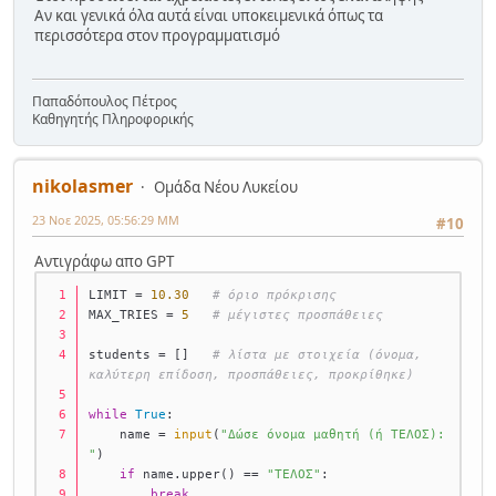
Αν και γενικά όλα αυτά είναι υποκειμενικά όπως τα
περισσότερα στον προγραμματισμό
Παπαδόπουλος Πέτρος
Καθηγητής Πληροφορικής
nikolasmer
Ομάδα Νέου Λυκείου
23 Νοε 2025, 05:56:29 ΜΜ
#10
Αντιγράφω απο GPT
LIMIT = 
10.30
# όριο πρόκρισης
MAX_TRIES = 
5
# μέγιστες προσπάθειες
students = []   
# λίστα με στοιχεία (όνομα, 
καλύτερη επίδοση, προσπάθειες, προκρίθηκε)
while
True
:
    name = 
input
(
"Δώσε όνομα μαθητή (ή ΤΕΛΟΣ): 
"
)
if
 name.upper() == 
"ΤΕΛΟΣ"
:
break