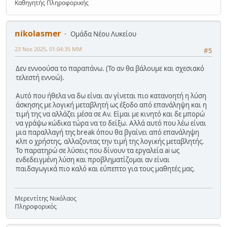
Καθηγητής Πληροφορικής
nikolasmer
Ομάδα Νέου Λυκείου
23 Νοε 2025, 01:04:35 ΜΜ
#5
Δεν εννοούσα το παραπάνω. (Το αν θα βάλουμε και σχεσιακό
τελεστή εννοώ).
Αυτό που ήθελα να δω είναι αν γίνεται πιο κατανοητή η λύση
άσκησης με λογική μεταβλητή ως έξοδο από επανάληψη και η
τιμή της να αλλάζει μέσα σε Αν. Είμαι με κινητό και δε μπορώ
να γράψω κώδικα τώρα να το δείξω. Αλλά αυτό που λέω είναι
μια παραλλαγή της break όπου θα βγαίνει από επανάληψη
κλπ ο χρήστης, αλλαζοντας την τιμή της λογικής μεταβλητής.
Το παρατηρώ σε λύσεις που δίνουν τα εργαλεία ai ως
ενδεδειγμένη λύση και προβληματίζομαι αν είναι
παιδαγωγικά πιο καλό και εύπεπτο για τους μαθητές μας.
Μερεντίτης Νικόλαος
Πληροφορικός