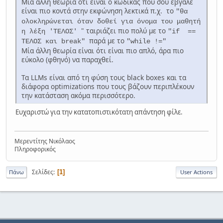
Μία άλλη θεωρία ότι είναι ο κώδικας που σου έβγαλε
είναι πιο κοντά στην εκφώνηση λεκτικά π.χ. το
"θα
ολοκληρώνεται όταν δοθεί για όνομα του μαθητή
" ταιριάζει πιο πολύ με το
η λέξη 'ΤΕΛΟΣ'
"if ==
παρά με το
ΤΕΛΟΣ και break"
"while !="
Μία άλλη θεωρία είναι ότι είναι πιο απλό, άρα πιο
εύκολο (φθηνό) να παραχθεί.
Τα LLMs είναι από τη φύση τους black boxes και τα
διάφορα optimizations που τους βάζουν περιπλέκουν
την κατάσταση ακόμα περισσότερο.
Ευχαριστώ για την κατατοπιστικότατη απάντηση φίλε.
Μερεντίτης Νικόλαος
Πληροφορικός
Σελίδες
1
Πάνω
User Actions