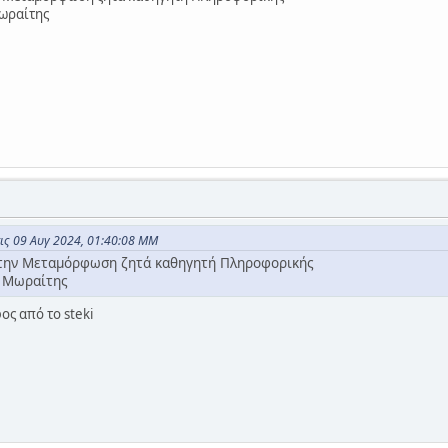
ωραίτης
τις 09 Αυγ 2024, 01:40:08 ΜΜ
την Μεταμόρφωση ζητά καθηγητή Πληροφορικής
ς Μωραίτης
ς από το steki