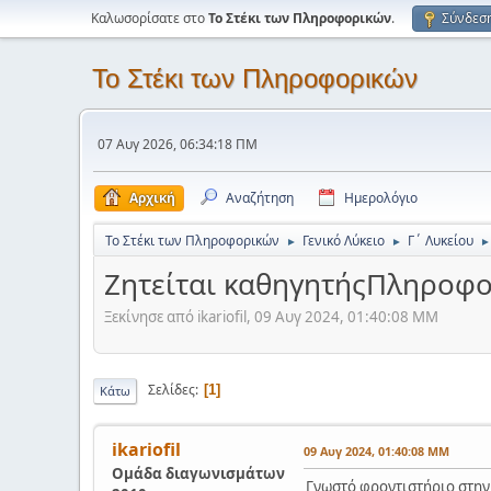
Καλωσορίσατε στο
Το Στέκι των Πληροφορικών
.
Σύνδεσ
Το Στέκι των Πληροφορικών
07 Αυγ 2026, 06:34:18 ΠΜ
Αρχική
Αναζήτηση
Ημερολόγιο
Το Στέκι των Πληροφορικών
Γενικό Λύκειο
Γ΄ Λυκείου
►
►
►
Ζητείται καθηγητήςΠληροφο
Ξεκίνησε από ikariofil, 09 Αυγ 2024, 01:40:08 ΜΜ
Σελίδες
1
Κάτω
ikariofil
09 Αυγ 2024, 01:40:08 ΜΜ
Ομάδα διαγωνισμάτων
Γνωστό φροντιστήριο στη