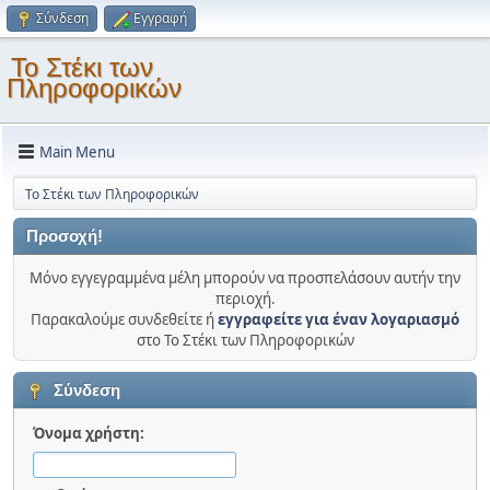
Σύνδεση
Εγγραφή
Το Στέκι των
Πληροφορικών
Main Menu
Το Στέκι των Πληροφορικών
Προσοχή!
Μόνο εγγεγραμμένα μέλη μπορούν να προσπελάσουν αυτήν την
περιοχή.
Παρακαλούμε συνδεθείτε ή
εγγραφείτε για έναν λογαριασμό
στο Το Στέκι των Πληροφορικών
Σύνδεση
Όνομα χρήστη: