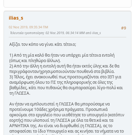
ilias_s
02 Νοε 2019, 09:35:34 ΠΜ
#9
Τελευταία τροποποίηση
: 02 Νοε 2019, 06:34:14 ΜΜ από ilias_s
Αξίζει τον κόπο να γίνει κάτι τέτοιο;
1) Από τη μία καλό θα ήταν να υπάρχει μία τέτοια εντολή
(όπως και πληθώρα άλλων).
2) Από την άλλη η εντολή αυτή θα ήταν εκτός ύλης και δε θα
περιγράφονταν/χρησιμοποιούνταν πουθενά στα βιβλία.
3) Τέλος, έχει ανακοινωθεί πως προετοιμαζόνται στο ΙΕΠ για
αναμόρφωση όλου το ΠΣ της πληροφορικής σε όλες της
βαθμίδες, κάτι που πιθανώς θα συμπαρασύρει λίγο-πολύ και
τη ΓΛΩΣΣΑ.
Αν ήταν να εμπλουτιστεί η ΓΛΩΣΣΑ θα μπορούσαμε να
προτείνουμε 10άδες χρήσιμα πράγματα. Προσωπικά
αρκούμαι στο εργαλείο που υιοθέτησε το υπουργείο (κατόπιν
εορτής) που υλοποιεί τη ΓΛΩΣΣΑ με όλα τα θετικά και τα
ΑΡΝΗΤΙΚΑ της. Αν είναι να διορθωθεί (η ΓΛΩΣΣΑ), ας το
αποφασίσει το ίδιο Υπουργείο και ας κινήσει τα νήματα να το