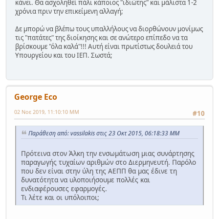
κάνει. Θα ασχοληθεί πάλι κάποιος "ιδιώτης" και μάλιστα 1-2
χρόνια πριν την επικείμενη αλλαγή;
Δε μπορώ να βλέπω τους υπαλλήλους να διορθώνουν μονίμως
τις "πατάτες" της διοίκησης και σε ανώτερο επίπεδο να τα
βρίσκουμε "όλα καλά"!!! Αυτή είναι πρωτίστως δουλειά του
Υπουργείου και του ΙΕΠ. Σωστά;
George Eco
02 Νοε 2019, 11:10:10 ΜΜ
#10
Παράθεση από: vassilakis στις 23 Οκτ 2015, 06:18:33 ΜΜ
Πρότεινα στον Άλκη την ενσωμάτωση μιας συνάρτησης
παραγωγής τυχαίων αριθμών στο Διερμηνευτή. Παρόλο
που δεν είναι στην ύλη της ΑΕΠΠ θα μας έδινε τη
δυνατότητα να υλοποιήσουμε πολλές και
ενδιαφέρουσες εφαρμογές.
Τι λέτε και οι υπόλοιποι;