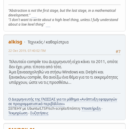
"Abstraction is not the first stage, but the last stage, in a mathematical
development."
MK
"I don't want to write about a high level thing, unless I fully understand
about a low level thing"
DK
alkisg
Τεχνικός / καθαρίστρια
22 Οκτ 2019, 07:40:02 ΠΜ
#7
Τελευταίο compile του Διερμηνευτή είχα κάνει το 2011, οπότε
δεν έχει μπει τίποτα από τότε.
Άμα ξαναασχοληθώ να στήσω Windows και Delphi και
ξανακάνω compile, θα ανοίξω ένα θέμα για το τι εκκρεμότητες
υπάρχουν, ώστε να τις προσθέσω...
Ο Διερμηνευτής της ΓΛΩΣΣΑΣ για το μάθημα «Ανάπτυξη εφαρμογών
σε προγραμματιστικό περιβάλλον»
ΣΕΠΕΗΥ με Ubuntu/LTSP/sch-scripts/Επόπτη:
Υποστήριξη
-
Τεκμηρίωση
-
Συζητήσεις