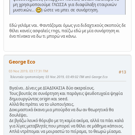
μη χρησιμοποιούμε ΓΛΩΣΣΑ για διαφύλαξη εταιρικών
μυστικών...
) ώστε να μπει σε συνάρτηση.
Εδώ γελάμε ναι. Φαντάζομαι όμως για διδαχτικούς σκοπούς δε
θέλει κανείς ασφαλείς rngs, παίζω εδώ με μία συνάρτηση κι
ένα πίνακα να δω τι μπορώ να κάνω.
George Eco
03 Νοε 2019, 03:17:31 ΠΜ
#13
Τελευταία τροποποίηση
: 03 Νοε 2019, 03:49:02 ΠΜ από George Eco
Βγαίνει. Δίνεις με ΔΙΑΔΙΚΑΣΙΑ δύο ακεραίους.
Τους βουτάς σε συνάρτηση και παράγεις ψευδοτυχαία ψηφία
δημιουργώντας origin και seed.
Αλλά θα πρέπει να το υλοποιήσεις.
Δοκιμαστικά έκανα μια μπούρδα να δω αν θεωρητικά θα
δουλέψει.
Δε βγάζω λευκό θόρυβο με τη καμία ακόμα, αλλά τα πάει καλά
για λίγες μεταβλητές που μπορεί να θέλει σε μάθημα κάποιος.
Απλά ντρέπομαι να μοιραστώ το πείραμα, το θεωρώ μίασμα.