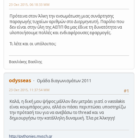
23 Οκτ 2015, 06:18:33 ΜΜ
Πρότεινα στον Άλκη την ενσωμάτωση μιας συνάρτησης
παραγωγής τυχαίων αριθμών στο Διερμηνευτή. Παρόλο που
δεν είναι στην ύλη της ΑΕΠΠ θα μας έδινε τη δυνατότητα να
υλοποιήσουμε πολλές και ενδιαφέρουσες εφαρμογές.
Τι λέτε και οι υπόλοιποι;
Βασιλάκης Βασίλης
odysseas
Ομάδα διαγωνισμάτων 2011
23 Οκτ 2015, 11:37:54 ΜΜ
#1
Καλά, η δική μου ψήφος μάλλον δεν μετράει γιατί ο vassilakis
είναι κουμπάρος μου, αλλά εν πάσει περιπτώσει υποστηρίζω
την πρότασή του για να ανεβάσω το thread και να
δημιουργήσω την κατάλληλη δυναμική. Έλα ρε Άλκηηη!
http://pythonies.mysch.gr