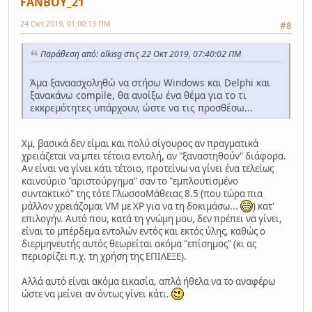
FANBOY_21
24 Οκτ 2019, 01:00:13 ΠΜ
#8
Παράθεση από: alkisg στις 22 Οκτ 2019, 07:40:02 ΠΜ
Άμα ξαναασχοληθώ να στήσω Windows και Delphi και
ξανακάνω compile, θα ανοίξω ένα θέμα για το τι
εκκρεμότητες υπάρχουν, ώστε να τις προσθέσω...
Χμ, βασικά δεν είμαι και πολύ σίγουρος αν πραγματικά
χρειάζεται να μπει τέτοια εντολή, αν "ξαναστηθούν" διάφορα.
Αν είναι να γίνει κάτι τέτοιο, προτείνω να γίνει ένα τελείως
καινούριο "αριστούργημα" σαν το "εμπλουτισμένο
συντακτικό" της τότε ΓλωσσοΜάθειας 8.5 (που τώρα πια
μάλλον χρειάζομαι VM με XP για να τη δοκιμάσω...
) κατ'
επιλογήν. Αυτό που, κατά τη γνώμη μου, δεν πρέπει να γίνει,
είναι το μπέρδεμα εντολών εντός και εκτός ύλης, καθώς ο
διερμηνευτής αυτός θεωρείται ακόμα "επίσημος" (κι ας
περιορίζει π.χ. τη χρήση της ΕΠΙΛΕΞΕ).
Αλλά αυτό είναι ακόμα εικασία, απλά ήθελα να το αναφέρω
ώστε να μείνει αν όντως γίνει κάτι.