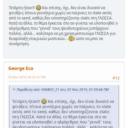
Τετάρτη ήταν!!!
Και επίσης, όχι, δεν είναι δυνατό να
φτιάξεις τέτοια γεννήτρια χωρίς να παίρνεις το state εκτός
από το seed, καθώς δεν υποστηρίζονται static στη ΓΛΩΣΣΑ.
Κατά τα άλλα, το θέμα έγκειται στο αν γίνεται να υλοποιηθεί ο
αλγόριθμος που "γεννά" τους ψευδοτυχαίους (υπάρχουν
πολλοί, αλλά... καλύτερα να μη χρησιμοποιούμε ΓΛΩΣΣΑ για
διαφύλαξη εταιρικών μυστικών...
) ώστε να μπει σε
συνάρτηση.
George Eco
03 Νοε 2019, 02:50:16 ΠΜ
#12
Παράθεση από: FANBOY_21 στις 03 Νοε 2019, 01:59:48 ΠΜ
Τετάρτη ήταν!!!
Και επίσης, όχι, δεν είναι δυνατό να
φτιάξεις τέτοια γεννήτρια χωρίς να παίρνεις το state
εκτός από το seed, καθώς δεν υποστηρίζονται static
στη ΓΛΩΣΣΑ. Κατά τα άλλα, το θέμα έγκειται στο αν
γίνεται να υλοποιηθεί ο αλγόριθμος που "γεννά" τους
ψευδοτυχαίους (υπάρχουν πολλοί, αλλά... καλύτερα να