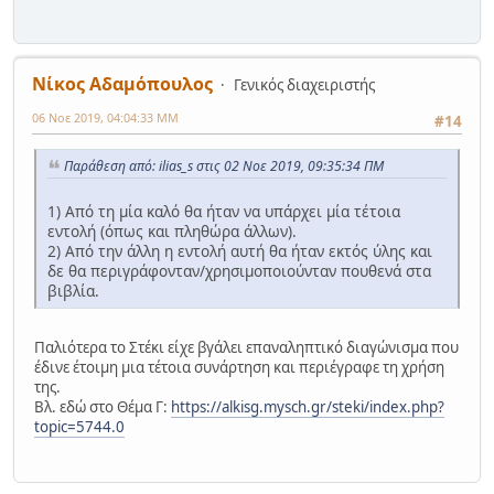
Νίκος Αδαμόπουλος
Γενικός διαχειριστής
06 Νοε 2019, 04:04:33 ΜΜ
#14
Παράθεση από: ilias_s στις 02 Νοε 2019, 09:35:34 ΠΜ
1) Από τη μία καλό θα ήταν να υπάρχει μία τέτοια
εντολή (όπως και πληθώρα άλλων).
2) Από την άλλη η εντολή αυτή θα ήταν εκτός ύλης και
δε θα περιγράφονταν/χρησιμοποιούνταν πουθενά στα
βιβλία.
Παλιότερα το Στέκι είχε βγάλει επαναληπτικό διαγώνισμα που
έδινε έτοιμη μια τέτοια συνάρτηση και περιέγραφε τη χρήση
της.
Βλ. εδώ στο Θέμα Γ:
https://alkisg.mysch.gr/steki/index.php?
topic=5744.0