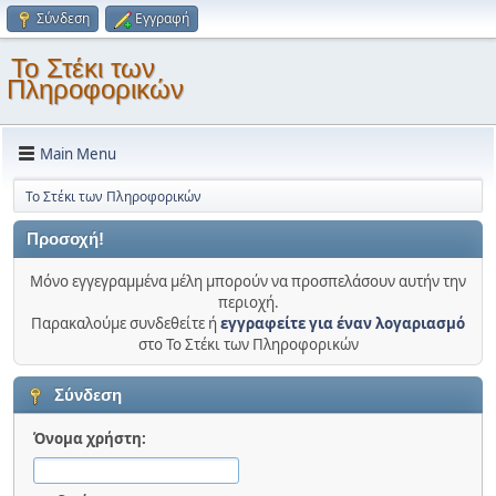
Σύνδεση
Εγγραφή
Το Στέκι των
Πληροφορικών
Main Menu
Το Στέκι των Πληροφορικών
Προσοχή!
Μόνο εγγεγραμμένα μέλη μπορούν να προσπελάσουν αυτήν την
περιοχή.
Παρακαλούμε συνδεθείτε ή
εγγραφείτε για έναν λογαριασμό
στο Το Στέκι των Πληροφορικών
Σύνδεση
Όνομα χρήστη: