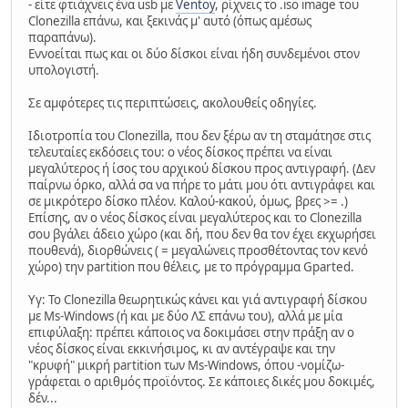
- είτε φτιάχνεις ένα usb με
Ventoy
, ρίχνεις το .iso image του
Clonezilla επάνω, και ξεκινάς μ' αυτό (όπως αμέσως
παραπάνω).
Εννοείται πως και οι δύο δίσκοι είναι ήδη συνδεμένοι στον
υπολογιστή.
Σε αμφότερες τις περιπτώσεις, ακολουθείς οδηγίες.
Ιδιοτροπία του Clonezilla, που δεν ξέρω αν τη σταμάτησε στις
τελευταίες εκδόσεις του: ο νέος δίσκος πρέπει να είναι
μεγαλύτερος ή ίσος του αρχικού δίσκου προς αντιγραφή. (Δεν
παίρνω όρκο, αλλά σα να πήρε το μάτι μου ότι αντιγράφει και
σε μικρότερο δίσκο πλέον. Καλού-κακού, όμως, βρες >= .)
Επίσης, αν ο νέος δίσκος είναι μεγαλύτερος και το Clonezilla
σου βγάλει άδειο χώρο (και δή, που δεν θα τον έχει εκχωρήσει
πουθενά), διορθώνεις ( = μεγαλώνεις προσθέτοντας τον κενό
χώρο) την partition που θέλεις, με το πρόγραμμα Gparted.
Υγ: Το Clonezilla θεωρητικώς κάνει και γιά αντιγραφή δίσκου
με Ms-Windows (ή και με δύο ΛΣ επάνω του), αλλά με μία
επιφύλαξη: πρέπει κάποιος να δοκιμάσει στην πράξη αν ο
νέος δίσκος είναι εκκινήσιμος, κι αν αντέγραψε και την
"κρυφή" μικρή partition των Ms-Windows, όπου -νομίζω-
γράφεται ο αριθμός προϊόντος. Σε κάποιες δικές μου δοκιμές,
δέν...