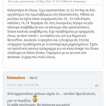
Τελευταία τροποποίηση
: 22 Μαρ 2026, 07:19:10 ΜΜ από dimpanayio
Καλησπέρα σε όλους. Έχω εγκαταστήσει το 22.04 ltsp σε δύο
εργαστήρια της πρωτοβάυμιας στη Θεσσαλονίκη. Ήθελα να
ρωτήσω αν έχετε κάνει ενημέρωση στο 24 . Σε παλιότερες
εκδόσεις 16,18 θυμάμαι ότι στις συνομιλίες λέγαμε να μήν
κάνουμε αναβάθμιση και να κάνουμε νέες εγκαταστάσεις.
Έκανε κανένας αναβάθμιση; Είχε προβλήματα με εφαρμογές
όπως: scratch mind/+, τα πακέτα του ιεπ για δημοτικό,
libreoffice. Δουλεύει ο epoptes και η διαχείριση; Επίσης
υπήρχανε προβλήματα με το bootαρισμα μηχανημάτων; Έχετε
να προτείνετε κανένα πρόγραμμα για να κάνω image τον δίσκο
ολόκληρο σε άλλον δίσκο; Παρόμοιο με το acronis στα
windows. Ευχαριστώ πολύ όλους.
falexakos
Nerd
23 Μαρ 2026, 08:58:00 ΠΜ
#1
Από αρχαιοτάτων χρόνων ισχύει το ... τσιτάτο:
Άμα δουλεύει,
μην το πειράζεις.
Σε κάθε περίπτωση, θα πρότεινα μια ματιά