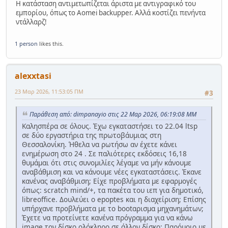
Η κατάσταση αντιμετωπίζεται άριστα με αντιγραφικό του
εμπορίου, όπως το Aomei backupper. Αλλά κοστίζει πενήντα
ντάλλαρζ!
1 person
likes this.
alexxtasi
23 Μαρ 2026, 11:53:05 ΠΜ
#3
Παράθεση από: dimpanayio στις 22 Μαρ 2026, 06:19:08 ΜΜ
Καλησπέρα σε όλους. Έχω εγκαταστήσει το 22.04 ltsp
σε δύο εργαστήρια της πρωτοβάυμιας στη
Θεσσαλονίκη. Ήθελα να ρωτήσω αν έχετε κάνει
ενημέρωση στο 24 . Σε παλιότερες εκδόσεις 16,18
θυμάμαι ότι στις συνομιλίες λέγαμε να μήν κάνουμε
αναβάθμιση και να κάνουμε νέες εγκαταστάσεις. Έκανε
κανένας αναβάθμιση; Είχε προβλήματα με εφαρμογές
όπως: scratch mind/+, τα πακέτα του ιεπ για δημοτικό,
libreoffice. Δουλεύει ο epoptes και η διαχείριση; Επίσης
υπήρχανε προβλήματα με το bootαρισμα μηχανημάτων;
Έχετε να προτείνετε κανένα πρόγραμμα για να κάνω
image τον δίσκο ολόκληρο σε άλλον δίσκο; Παρόμοιο με