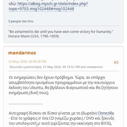
εδώ:
https://alkisg.mysch.gr/steki/index.php?
topic=9703.msg102448#msg102448
3 people
like this.
"Be ashamed to die until you have won some victory for humanity."
Horace Mann (USA, 1796–1859)
mandarinos
23 Μαρ 2026, 09:09:39 ΠΜ
#2
Τελευταία τροποποίηση
: 23 Μαρ 2026, 09:19:53 ΠΜ από mandarinos
Οι ενημερώσεις δεν έχουν πρόβλημα. Τώρα, αν υπάρχει
ασυμβατότητα ορισμένων προγραμμάτων με την καινούργια
έκδοση του Ubuntu, θα βγάλουν διαγνωστικό και θα ζητήσουν
ενημέρωση (δική τους).
..............................
Αντιγραφή δίσκου σε δίσκο γίνεται με το (δωρεάν)
Clonezilla
.
- Είτε το γράφεις σ' ένα CD (νομίζω χωράει) / DVD και ξεκινάς
τον υπολογιστή μ' αυτό (ορίζοντας την εκκίνηση στο BIOS),