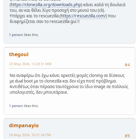
(
https://clonezilla.org/downloads.php
) κάνει καλά τη δουλειά
του, αν και θέλει λίγο προσοχή στο μενού του (cli).
Υπάρχει και το rescuezilla (
https://rescuezilla.com/
) που
διαφημίζεται σαν το rescuezilla gui !!
1 person
likes this.
thegoul
23 Μαρ 2026, 12:28:31 ΜΜ
#4
Να αναφέρω ότι έχω κάνει αρκετές φορές cloning σε δίσκους
με dual boot με το clonezilla και δεν είχα ποτέ πρόβλημα.
Αντιθέτως όταν πέρασα ταυτόχρονα το ίδιο image σε πολλούς
υπολογιστές, δεν μπουτάρανε.
1 person
likes this.
dimpanayio
24 Μαρ 2026, 10:21:24 ΠΜ
#5