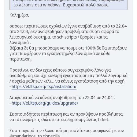
το acronis στα windows. Ευχαριστώ πολύ όλους.
Καλημέρα,
σε όσες περιπτώσεις σχολείων έγινε αναβάθμιση από το 22.04
στο 24.04, δεν αναφέρθηκαν προβλήματα σε ότι αφορά το
λειτουργικό σύστημα, τα sch-scripts / Epoptes και τα
λογισμικά .
Βέβαια δε θα μπορούσαμε να πουμε οτι 100% δε θα υπάρξουν,
γιατί διαφέρουν τα εγκατεστημένα λογισμικά σε κάθε
περίπτωση.
Προτείνω, αν δεν έχεις κάποιο συγκεκριμένο λόγο για
αναβάθμιση και όχι καθαρή εγκατάσταση (πχ πολλά λογισμικά
/ αρχεία μαθητών κτλ)... να κάνεις εγκατάσταση από την αρχή :
-
https://el.ltsp.org/ltsp/installation/
Διαφορετικά να κάνεις αναβάθμιση του 22.04 σε 24.04 :
-
https://el.ltsp.org/guides/upgrade/
Σε οποιαδήποτε περίπτωση και αν προκύψουν προβλήματα,
να τα αναφέρεις εδώ στο στέκι δημιουργώντας ticket.
Σε οτι αφορά την κλωνοποίηση του δίσκου, συμφωνώ με τον
@mandarinos, το clonezilla