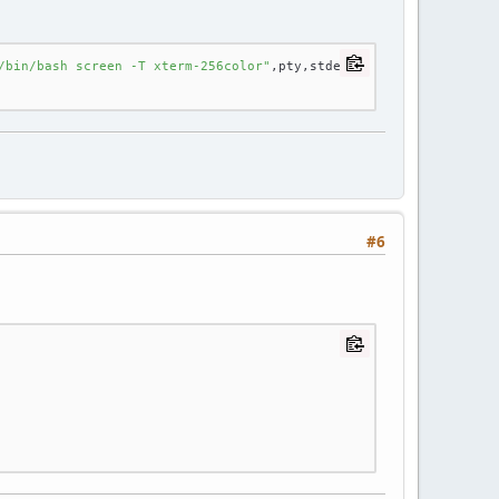
/bin/bash screen -T xterm-256color"
,pty,stderr 
#6