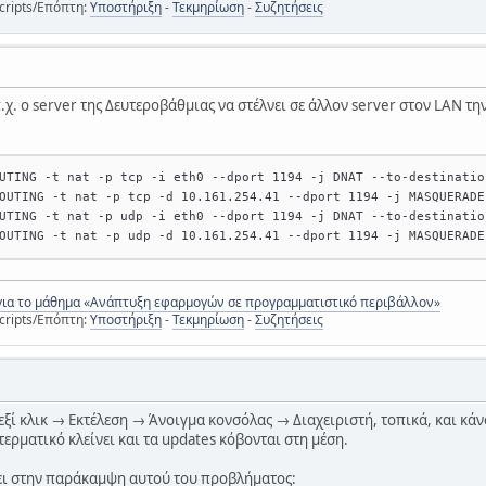
cripts/Επόπτη:
Υποστήριξη
-
Τεκμηρίωση
-
Συζητήσεις
.χ. ο server της Δευτεροβάθμιας να στέλνει σε άλλον server στον LAN τη
UTING -t nat -p tcp -i eth0 --dport 1194 -j DNAT --to-destinatio
OUTING -t nat -p tcp -d 10.161.254.41 --dport 1194 -j MASQUERADE
UTING -t nat -p udp -i eth0 --dport 1194 -j DNAT --to-destinatio
OUTING -t nat -p udp -d 10.161.254.41 --dport 1194 -j MASQUERADE
για το μάθημα «Ανάπτυξη εφαρμογών σε προγραμματιστικό περιβάλλον»
cripts/Επόπτη:
Υποστήριξη
-
Τεκμηρίωση
-
Συζητήσεις
ξί κλικ → Εκτέλεση → Άνοιγμα κονσόλας → Διαχειριστή, τοπικά, και κάνο
 τερματικό κλείνει και τα updates κόβονται στη μέση.
ι στην παράκαμψη αυτού του προβλήματος: