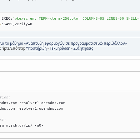
 EXEC:
"pkexec env TERM=xterm-256color COLUMNS=95 LINES=50 SHELL=
R
για το μάθημα «Ανάπτυξη εφαρμογών σε προγραμματιστικό περιβάλλον»
cripts/Επόπτη:
Υποστήριξη
-
Τεκμηρίωση
-
Συζητήσεις
:
tion:
ndns.com resolver1.opendns.com
dns.com resolver1.opendns.com
st:
sg.mysch.gr/ip/ -qO-