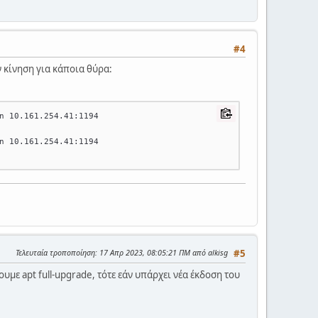
#4
ν κίνηση για κάποια θύρα:
n 10.161.254.41:1194
n 10.161.254.41:1194
Τελευταία τροποποίηση
: 17 Απρ 2023, 08:05:21 ΠΜ από alkisg
#5
υμε apt full-upgrade, τότε εάν υπάρχει νέα έκδοση του