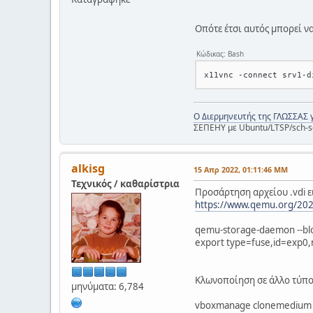
Οπότε έτσι αυτός μπορεί να
Κώδικας: Bash
Ο Διερμηνευτής της ΓΛΩΣΣΑΣ 
ΣΕΠΕΗΥ με Ubuntu/LTSP/sch-s
alkisg
15 Απρ 2022, 01:11:46 ΜΜ
Τεχνικός / καθαρίστρια
Προσάρτηση αρχείου .vdi ε
https://www.qemu.org/202
qemu-storage-daemon --blo
export type=fuse,id=exp0
Κλωνοποίηση σε άλλο τύπο 
μηνύματα: 6,784
vboxmanage clonemedium di