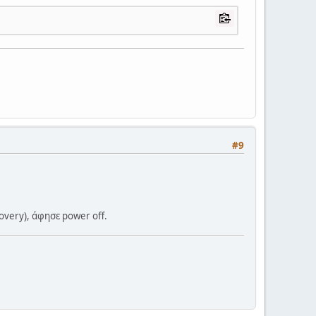
#9
overy), άφησε power off.