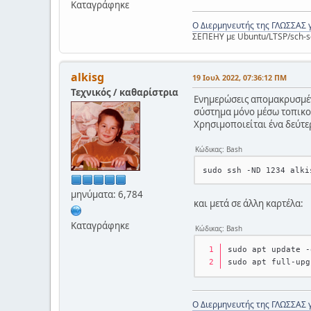
Καταγράφηκε
Ο Διερμηνευτής της ΓΛΩΣΣΑΣ 
ΣΕΠΕΗΥ με Ubuntu/LTSP/sch-s
alkisg
19 Ιουλ 2022, 07:36:12 ΠΜ
Τεχνικός / καθαρίστρια
Ενημερώσεις απομακρυσμέν
σύστημα μόνο μέσω τοπικο
Χρησιμοποιείται ένα δεύτε
Κώδικας: Bash
μηνύματα: 6,784
και μετά σε άλλη καρτέλα:
Καταγράφηκε
Κώδικας: Bash
sudo apt update -
sudo apt full-upg
Ο Διερμηνευτής της ΓΛΩΣΣΑΣ 