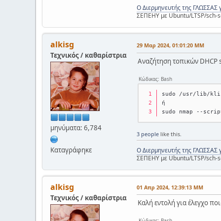
Ο Διερμηνευτής της ΓΛΩΣΣΑΣ 
ΣΕΠΕΗΥ με Ubuntu/LTSP/sch-s
alkisg
29 Μαρ 2024, 01:01:20 ΜΜ
Τεχνικός / καθαρίστρια
Αναζήτηση τοπικών DHCP s
Κώδικας: Bash
sudo /usr/lib/kli
ή
sudo nmap --scrip
μηνύματα: 6,784
3 people
like this.
Καταγράφηκε
Ο Διερμηνευτής της ΓΛΩΣΣΑΣ 
ΣΕΠΕΗΥ με Ubuntu/LTSP/sch-s
alkisg
01 Απρ 2024, 12:39:13 ΜΜ
Τεχνικός / καθαρίστρια
Καλή εντολή για έλεγχο πο
Κώδικας: Bash