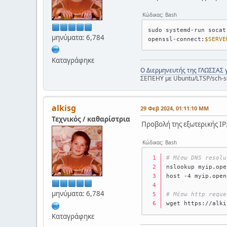
Κώδικας: Bash
sudo systemd-run socat
μηνύματα: 6,784
openssl-connect:
$SERVE
Καταγράφηκε
Ο Διερμηνευτής της ΓΛΩΣΣΑΣ 
ΣΕΠΕΗΥ με Ubuntu/LTSP/sch-s
alkisg
29 Φεβ 2024, 01:11:10 ΜΜ
Τεχνικός / καθαρίστρια
Προβολή της εξωτερικής IP
Κώδικας: Bash
# Μέσω DNS resolu
nslookup myip.ope
host -4 myip.open
μηνύματα: 6,784
# Μέσω http reque
wget https://alki
Καταγράφηκε