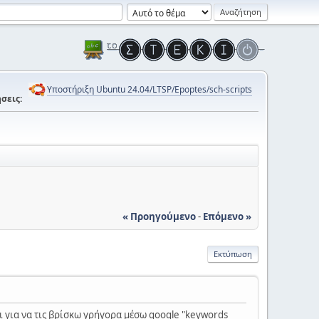
Υποστήριξη Ubuntu 24.04/LTSP/Epoptes/sch-scripts
σεις:
« Προηγούμενο
-
Επόμενο »
Εκτύπωση
ι για να τις βρίσκω γρήγορα μέσω google "keywords