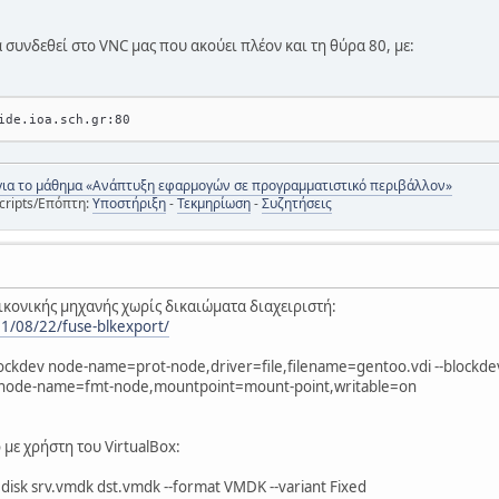
 συνδεθεί στο VNC μας που ακούει πλέον και τη θύρα 80, με:
για το μάθημα «Ανάπτυξη εφαρμογών σε προγραμματιστικό περιβάλλον»
cripts/Επόπτη:
Υποστήριξη
-
Τεκμηρίωση
-
Συζητήσεις
ικονικής μηχανής χωρίς δικαιώματα διαχειριστή:
1/08/22/fuse-blkexport/
ckdev node-name=prot-node,driver=file,filename=gentoo.vdi --blockdev
,node-name=fmt-node,mountpoint=mount-point,writable=on
με χρήστη του VirtualBox:
sk srv.vmdk dst.vmdk --format VMDK --variant Fixed