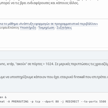
ά μπορεί να τις βρει ενδιαφέρουσες και κάποιος άλλος.
για το μάθημα «Ανάπτυξη εφαρμογών σε προγραμματιστικό περιβάλλον»
cripts/Επόπτη:
Υποστήριξη
-
Τεκμηρίωση
-
Συζητήσεις
nc, xrdp, "ακούν" σε πόρτες > 1024. Σε μερικές περιπτώσεις τις χρειαζό
με να υποστηρίξουμε κάποιον που έχει εταιρικό firewall που επιτρέπει 
en &
nat -A PREROUTING -p tcp --dport 80 -j REDIRECT --to-ports 5500