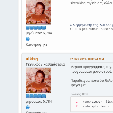
site:alkisg.mysch.gr", αλλ
Ο Διερμηνευτής της ΓΛΩΣΣΑΣ 
ΣΕΠΕΗΥ με Ubuntu/LTSP/sch-s
μηνύματα: 6,784
Καταγράφηκε
alkisg
07 Οκτ 2019, 10:05:44 ΜΜ
Τεχνικός / καθαρίστρια
Μερικά προγράμματα, π.χ. v
προγράμματα μόνο ο root.
Παράδειγμα, έστω ότι θέλου
Τρέχουμε:
Κώδικας: Bash
μηνύματα: 6,784
xvnc4viewer -list
sudo iptables -t 
Καταγράφηκε