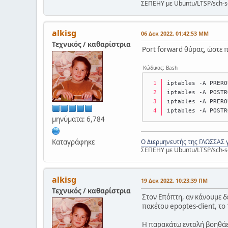
ΣΕΠΕΗΥ με Ubuntu/LTSP/sch-s
alkisg
06 Δεκ 2022, 01:42:53 ΜΜ
Τεχνικός / καθαρίστρια
Port forward θύρας, ώστε π
Κώδικας: Bash
iptables -A PRERO
iptables -A POSTR
iptables -A PRERO
iptables -A POSTR
μηνύματα: 6,784
Καταγράφηκε
Ο Διερμηνευτής της ΓΛΩΣΣΑΣ 
ΣΕΠΕΗΥ με Ubuntu/LTSP/sch-s
alkisg
19 Δεκ 2022, 10:23:39 ΠΜ
Τεχνικός / καθαρίστρια
Στον Επόπτη, αν κάνουμε δε
πακέτου epoptes-client, το
Η παρακάτω εντολή βοηθάε