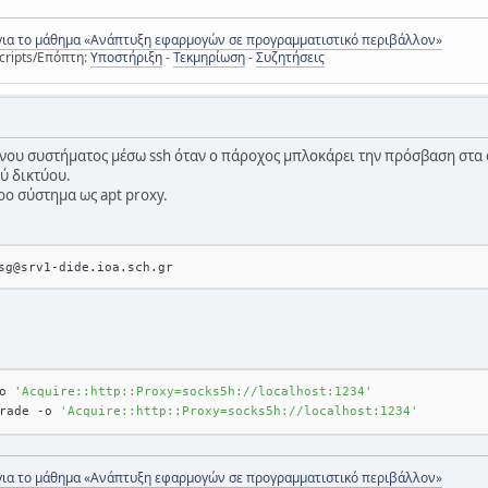
για το μάθημα «Ανάπτυξη εφαρμογών σε προγραμματιστικό περιβάλλον»
cripts/Επόπτη:
Υποστήριξη
-
Τεκμηρίωση
-
Συζητήσεις
ου συστήματος μέσω ssh όταν ο πάροχος μπλοκάρει την πρόσβαση στα απ
ύ δικτύου.
ρο σύστημα ως apt proxy.
o 
'Acquire::http::Proxy=socks5h://localhost:1234'
rade -o 
'Acquire::http::Proxy=socks5h://localhost:1234'
για το μάθημα «Ανάπτυξη εφαρμογών σε προγραμματιστικό περιβάλλον»