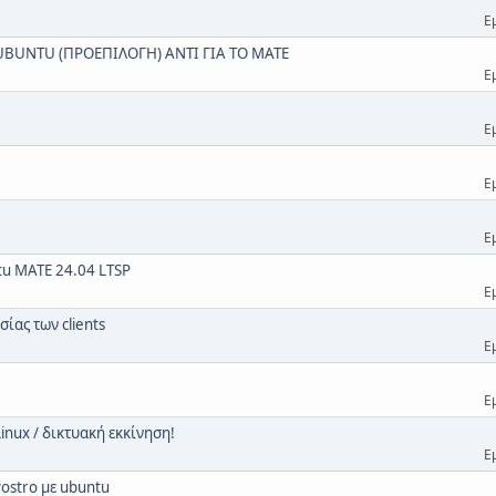
Ε
 UBUNTU (ΠΡΟΕΠΙΛΟΓΗ) ΑΝΤΙ ΓΙΑ ΤΟ MATE
Ε
Ε
Ε
Ε
tu MATE 24.04 LTSP
Ε
σίας των clients
Ε
Ε
inux / δικτυακή εκκίνηση!
Ε
ostro με ubuntu