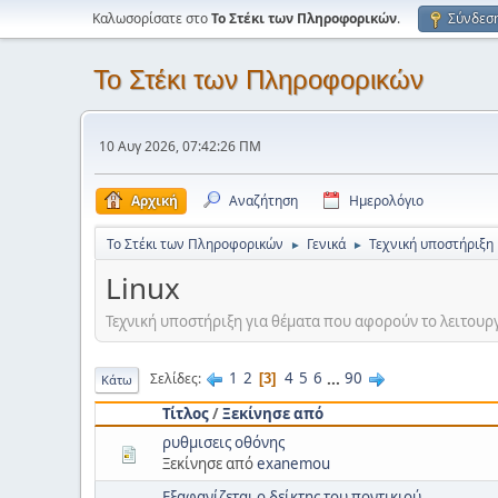
Καλωσορίσατε στο
Το Στέκι των Πληροφορικών
.
Σύνδεσ
Το Στέκι των Πληροφορικών
10 Αυγ 2026, 07:42:26 ΠΜ
Αρχική
Αναζήτηση
Ημερολόγιο
Το Στέκι των Πληροφορικών
Γενικά
Τεχνική υποστήριξη
►
►
Linux
Τεχνική υποστήριξη για θέματα που αφορούν το λειτουργικ
1
2
4
5
6
...
90
Σελίδες
3
Κάτω
Τίτλος
/
Ξεκίνησε από
ρυθμισεις οθόνης
Ξεκίνησε από
exanemou
Εξαφανίζεται ο δείκτης του ποντικιού