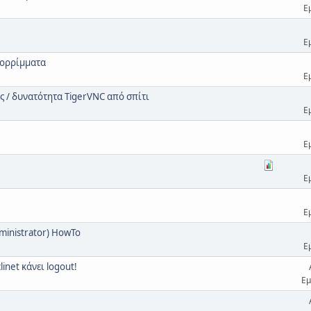
Ε
Ε
πορρίμματα
Ε
ς / δυνατότητα TigerVNC από σπίτι
Ε
Ε
Ε
Ε
dministrator) HowTo
Ε
inet κάνει logout!
Εμ