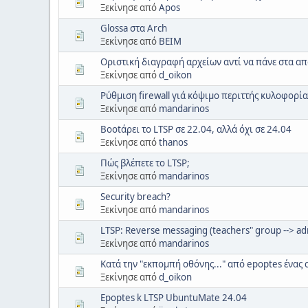
Ξεκίνησε από
Apos
Glossa στα Arch
Ξεκίνησε από
ΒΕΙΜ
Οριστική διαγραφή αρχείων αντί να πάνε στα α
Ξεκίνησε από
d_oikon
Ρύθμιση firewall γιά κόψιμο περιττής κυλοφορία
Ξεκίνησε από
mandarinos
Bootάρει το LTSP σε 22.04, αλλά όχι σε 24.04
Ξεκίνησε από
thanos
Πώς βλέπετε το LTSP;
Ξεκίνησε από
mandarinos
Security breach?
Ξεκίνησε από
mandarinos
LTSP: Reverse messaging (teachers" group --> a
Ξεκίνησε από
mandarinos
Κατά την "εκπομπή οθόνης..." από epoptes ένας cl
Ξεκίνησε από
d_oikon
Εpoptes k LTSP UbuntuMate 24.04