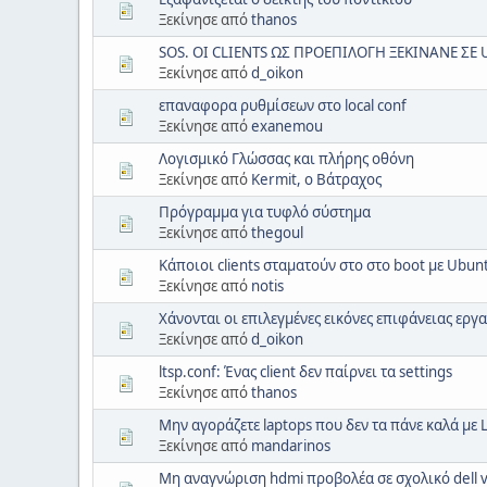
Ξεκίνησε από
thanos
SOS. ΟΙ CLIENTS ΩΣ ΠΡΟΕΠΙΛΟΓΗ ΞΕΚΙΝΑΝΕ ΣΕ
Ξεκίνησε από
d_oikon
επαναφορα ρυθμίσεων στο local conf
Ξεκίνησε από
exanemou
Λογισμικό Γλώσσας και πλήρης οθόνη
Ξεκίνησε από
Kermit, ο Βάτραχος
Πρόγραμμα για τυφλό σύστημα
Ξεκίνησε από
thegoul
Κάποιοι clients σταματούν στο στο boot με Ubun
Ξεκίνησε από
notis
Χάνονται οι επιλεγμένες εικόνες επιφάνειας εργα
Ξεκίνησε από
d_oikon
ltsp.conf: Ένας client δεν παίρνει τα settings
Ξεκίνησε από
thanos
Μην αγοράζετε laptops που δεν τα πάνε καλά με L
Ξεκίνησε από
mandarinos
Μη αναγνώριση hdmi προβολέα σε σχολικό dell v