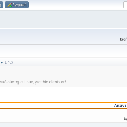
η
Εγγραφή
Ειδή
Linux
►
ό σύστημα Linux, για thin clients κτλ.
Απαντ
Ε