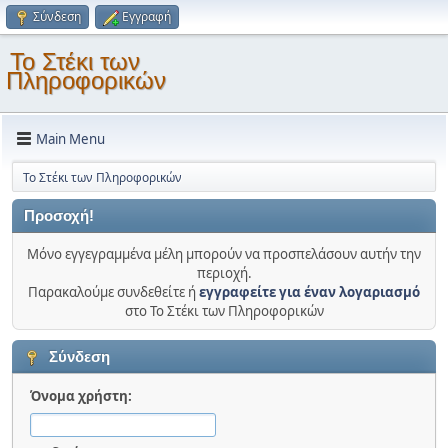
Σύνδεση
Εγγραφή
Το Στέκι των
Πληροφορικών
Main Menu
Το Στέκι των Πληροφορικών
Προσοχή!
Μόνο εγγεγραμμένα μέλη μπορούν να προσπελάσουν αυτήν την
περιοχή.
Παρακαλούμε συνδεθείτε ή
εγγραφείτε για έναν λογαριασμό
στο Το Στέκι των Πληροφορικών
Σύνδεση
Όνομα χρήστη: