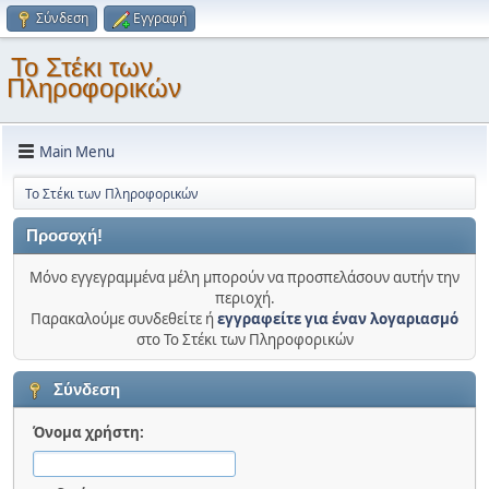
Σύνδεση
Εγγραφή
Το Στέκι των
Πληροφορικών
Main Menu
Το Στέκι των Πληροφορικών
Προσοχή!
Μόνο εγγεγραμμένα μέλη μπορούν να προσπελάσουν αυτήν την
περιοχή.
Παρακαλούμε συνδεθείτε ή
εγγραφείτε για έναν λογαριασμό
στο Το Στέκι των Πληροφορικών
Σύνδεση
Όνομα χρήστη: