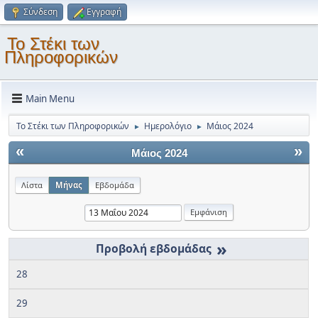
Σύνδεση
Εγγραφή
Το Στέκι των
Πληροφορικών
Main Menu
Το Στέκι των Πληροφορικών
Ημερολόγιο
Μάιος 2024
►
►
«
»
Μάιος 2024
Λίστα
Μήνας
Εβδομάδα
»
28
29