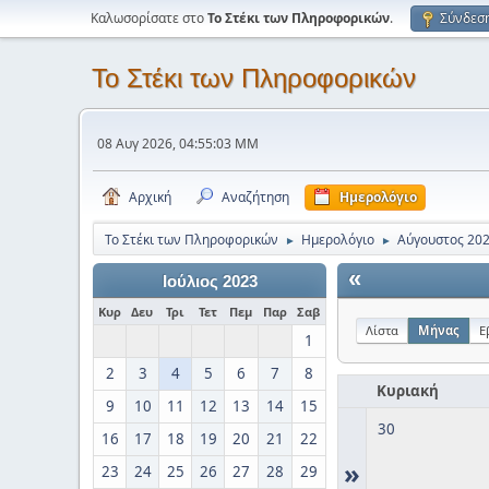
Καλωσορίσατε στο
Το Στέκι των Πληροφορικών
.
Σύνδεσ
Το Στέκι των Πληροφορικών
08 Αυγ 2026, 04:55:03 ΜΜ
Αρχική
Αναζήτηση
Ημερολόγιο
Το Στέκι των Πληροφορικών
Ημερολόγιο
Αύγουστος 20
►
►
«
Ιούλιος 2023
Κυρ
Δευ
Τρι
Τετ
Πεμ
Παρ
Σαβ
Λίστα
Μήνας
Ε
1
2
3
4
5
6
7
8
Κυριακή
9
10
11
12
13
14
15
30
16
17
18
19
20
21
22
»
23
24
25
26
27
28
29