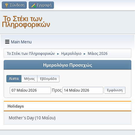
Σύνδεση
Εγγραφή
Το Στέκι των
Πληροφορικών
Main Menu
Το Στέκι των Πληροφορικών
Ημερολόγιο
Μάιος 2026
►
►
Ημερολόγιο Προσεχώς
Λίστα
Μήνας
Εβδομάδα
Προς
Holidays
Mother's Day (10 Μαΐου)