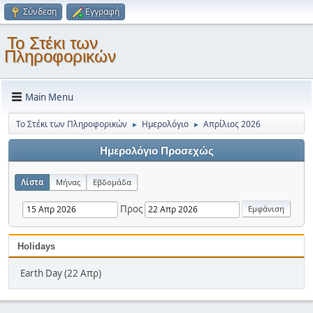
Σύνδεση
Εγγραφή
Το Στέκι των
Πληροφορικών
Main Menu
Το Στέκι των Πληροφορικών
Ημερολόγιο
Απρίλιος 2026
►
►
Ημερολόγιο Προσεχώς
Λίστα
Μήνας
Εβδομάδα
Προς
Holidays
Earth Day (22 Απρ)