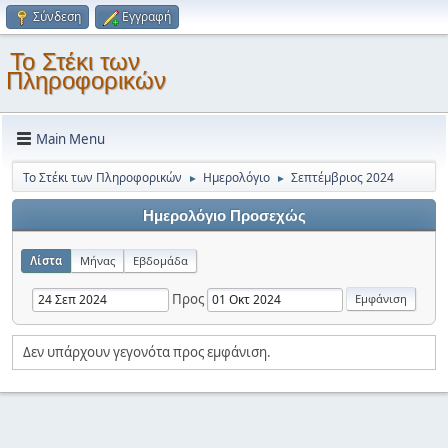
Σύνδεση
Εγγραφή
Το Στέκι των
Πληροφορικών
Main Menu
Το Στέκι των Πληροφορικών
Ημερολόγιο
Σεπτέμβριος 2024
►
►
Ημερολόγιο Προσεχώς
Λίστα
Μήνας
Εβδομάδα
Προς
Δεν υπάρχουν γεγονότα προς εμφάνιση.