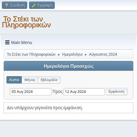
Σύνδεση
Εγγραφή
Το Στέκι των
Πληροφορικών
Main Menu
Το Στέκι των Πληροφορικών
Ημερολόγιο
Αύγουστος 2024
►
►
Ημερολόγιο Προσεχώς
Λίστα
Μήνας
Εβδομάδα
Προς
Δεν υπάρχουν γεγονότα προς εμφάνιση.