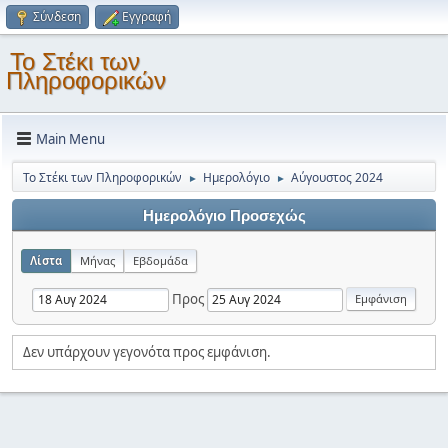
Σύνδεση
Εγγραφή
Το Στέκι των
Πληροφορικών
Main Menu
Το Στέκι των Πληροφορικών
Ημερολόγιο
Αύγουστος 2024
►
►
Ημερολόγιο Προσεχώς
Λίστα
Μήνας
Εβδομάδα
Προς
Δεν υπάρχουν γεγονότα προς εμφάνιση.