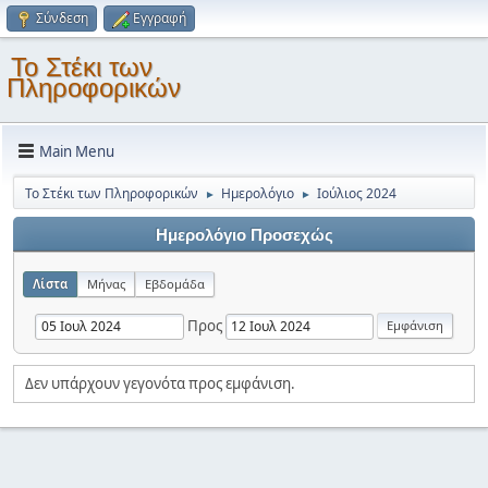
Σύνδεση
Εγγραφή
Το Στέκι των
Πληροφορικών
Main Menu
Το Στέκι των Πληροφορικών
Ημερολόγιο
Ιούλιος 2024
►
►
Ημερολόγιο Προσεχώς
Λίστα
Μήνας
Εβδομάδα
Προς
Δεν υπάρχουν γεγονότα προς εμφάνιση.