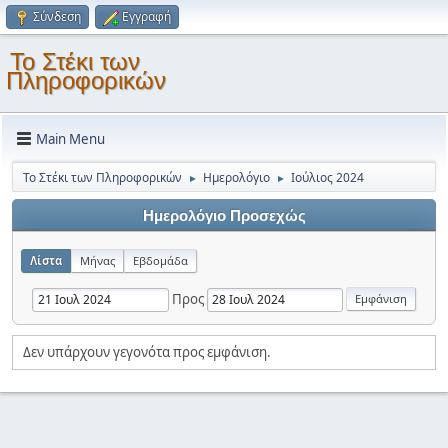
Σύνδεση
Εγγραφή
Το Στέκι των
Πληροφορικών
Main Menu
Το Στέκι των Πληροφορικών
Ημερολόγιο
Ιούλιος 2024
►
►
Ημερολόγιο Προσεχώς
Λίστα
Μήνας
Εβδομάδα
Προς
Δεν υπάρχουν γεγονότα προς εμφάνιση.