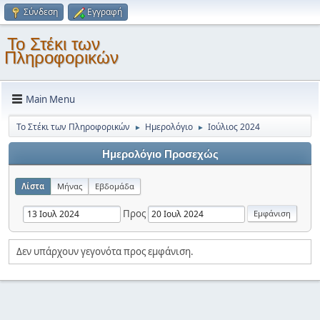
Σύνδεση
Εγγραφή
Το Στέκι των
Πληροφορικών
Main Menu
Το Στέκι των Πληροφορικών
Ημερολόγιο
Ιούλιος 2024
►
►
Ημερολόγιο Προσεχώς
Λίστα
Μήνας
Εβδομάδα
Προς
Δεν υπάρχουν γεγονότα προς εμφάνιση.