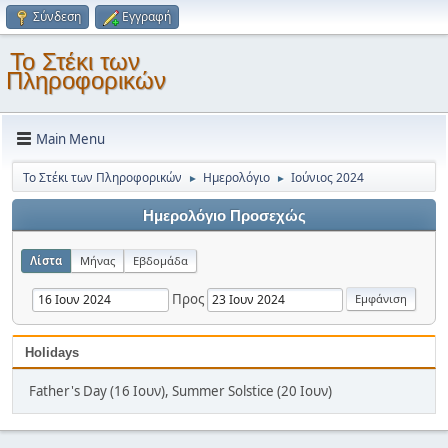
Σύνδεση
Εγγραφή
Το Στέκι των
Πληροφορικών
Main Menu
Το Στέκι των Πληροφορικών
Ημερολόγιο
Ιούνιος 2024
►
►
Ημερολόγιο Προσεχώς
Λίστα
Μήνας
Εβδομάδα
Προς
Holidays
Father's Day (16 Ιουν), Summer Solstice (20 Ιουν)