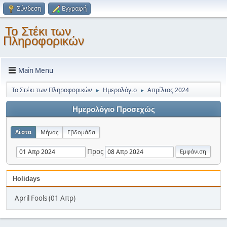
Σύνδεση
Εγγραφή
Το Στέκι των
Πληροφορικών
Main Menu
Το Στέκι των Πληροφορικών
Ημερολόγιο
Απρίλιος 2024
►
►
Ημερολόγιο Προσεχώς
Λίστα
Μήνας
Εβδομάδα
Προς
Holidays
April Fools (01 Απρ)