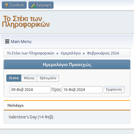
Σύνδεση
Εγγραφή
Το Στέκι των
Πληροφορικών
Main Menu
Το Στέκι των Πληροφορικών
Ημερολόγιο
Φεβρουάριος 2024
►
►
Ημερολόγιο Προσεχώς
Λίστα
Μήνας
Εβδομάδα
Προς
Holidays
Valentine's Day (14 Φεβ)