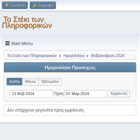
Σύνδεση
Εγγραφή
Το Στέκι των
Πληροφορικών
Main Menu
Το Στέκι των Πληροφορικών
Ημερολόγιο
Φεβρουάριος 2024
►
►
Ημερολόγιο Προσεχώς
Λίστα
Μήνας
Εβδομάδα
Προς
Δεν υπάρχουν γεγονότα προς εμφάνιση.