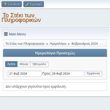
Σύνδεση
Εγγραφή
Το Στέκι των
Πληροφορικών
Main Menu
Το Στέκι των Πληροφορικών
Ημερολόγιο
Φεβρουάριος 2024
►
►
Ημερολόγιο Προσεχώς
Λίστα
Μήνας
Εβδομάδα
Προς
Δεν υπάρχουν γεγονότα προς εμφάνιση.