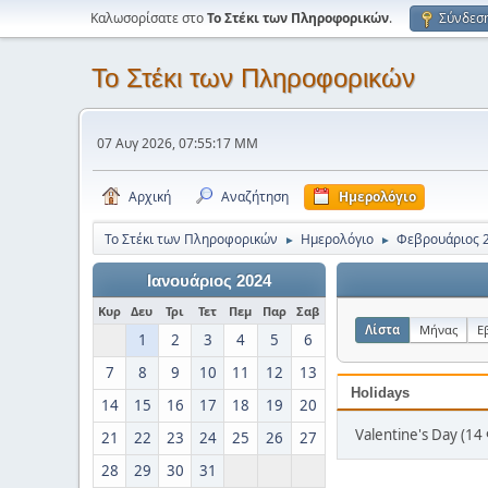
Καλωσορίσατε στο
Το Στέκι των Πληροφορικών
.
Σύνδεσ
Το Στέκι των Πληροφορικών
07 Αυγ 2026, 07:55:17 ΜΜ
Αρχική
Αναζήτηση
Ημερολόγιο
Το Στέκι των Πληροφορικών
Ημερολόγιο
Φεβρουάριος 
►
►
Ιανουάριος 2024
Κυρ
Δευ
Τρι
Τετ
Πεμ
Παρ
Σαβ
Λίστα
Μήνας
Ε
1
2
3
4
5
6
7
8
9
10
11
12
13
Holidays
14
15
16
17
18
19
20
Valentine's Day (14
21
22
23
24
25
26
27
28
29
30
31