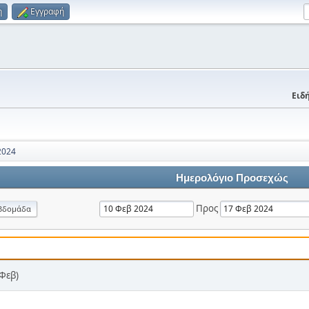
η
Εγγραφή
Ειδή
2024
Ημερολόγιο Προσεχώς
Προς
βδομάδα
 Φεβ)