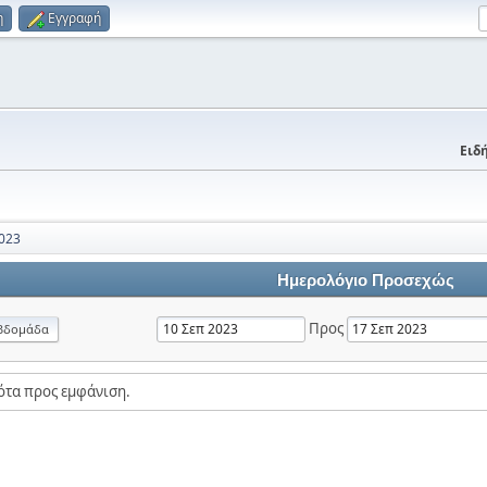
η
Εγγραφή
Ειδή
023
Ημερολόγιο Προσεχώς
Προς
βδομάδα
ότα προς εμφάνιση.