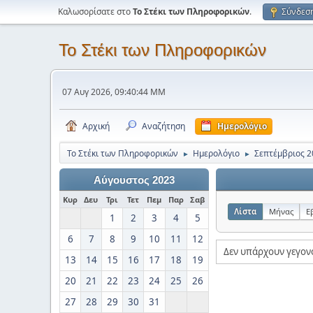
Καλωσορίσατε στο
Το Στέκι των Πληροφορικών
.
Σύνδεσ
Το Στέκι των Πληροφορικών
07 Αυγ 2026, 09:40:44 ΜΜ
Αρχική
Αναζήτηση
Ημερολόγιο
Το Στέκι των Πληροφορικών
Ημερολόγιο
Σεπτέμβριος 2
►
►
Αύγουστος 2023
Κυρ
Δευ
Τρι
Τετ
Πεμ
Παρ
Σαβ
Λίστα
Μήνας
Ε
1
2
3
4
5
6
7
8
9
10
11
12
Δεν υπάρχουν γεγον
13
14
15
16
17
18
19
20
21
22
23
24
25
26
27
28
29
30
31