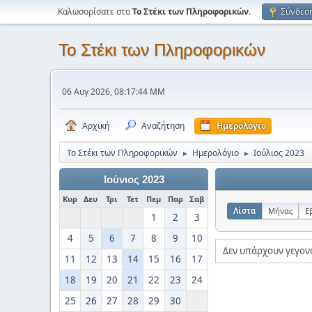
Καλωσορίσατε στο
Το Στέκι των Πληροφορικών
.
Σύνδεσ
Το Στέκι των Πληροφορικών
06 Αυγ 2026, 08:17:44 ΜΜ
Αρχική
Αναζήτηση
Ημερολόγιο
Το Στέκι των Πληροφορικών
Ημερολόγιο
Ιούλιος 2023
►
►
Ιούνιος 2023
Κυρ
Δευ
Τρι
Τετ
Πεμ
Παρ
Σαβ
Λίστα
Μήνας
Ε
1
2
3
4
5
6
7
8
9
10
Δεν υπάρχουν γεγον
11
12
13
14
15
16
17
18
19
20
21
22
23
24
25
26
27
28
29
30