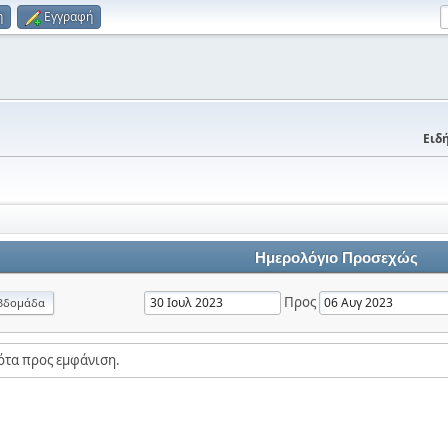
η
Εγγραφή
Ειδή
Ημερολόγιο Προσεχώς
Προς
βδομάδα
ότα προς εμφάνιση.