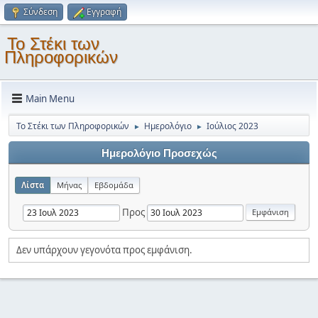
Σύνδεση
Εγγραφή
Το Στέκι των
Πληροφορικών
Main Menu
Το Στέκι των Πληροφορικών
Ημερολόγιο
Ιούλιος 2023
►
►
Ημερολόγιο Προσεχώς
Λίστα
Μήνας
Εβδομάδα
Προς
Δεν υπάρχουν γεγονότα προς εμφάνιση.