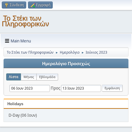
Σύνδεση
Εγγραφή
Το Στέκι των
Πληροφορικών
Main Menu
Το Στέκι των Πληροφορικών
Ημερολόγιο
Ιούνιος 2023
►
►
Ημερολόγιο Προσεχώς
Λίστα
Μήνας
Εβδομάδα
Προς
Holidays
D-Day (06 Ιουν)