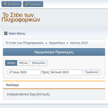
Σύνδεση
Εγγραφή
Το Στέκι των
Πληροφορικών
Main Menu
Το Στέκι των Πληροφορικών
Ημερολόγιο
Ιούνιος 2023
►
►
Ημερολόγιο Προσεχώς
Λίστα
Μήνας
Εβδομάδα
Προς
Holidays
Independence Day (04 Ιουλ)