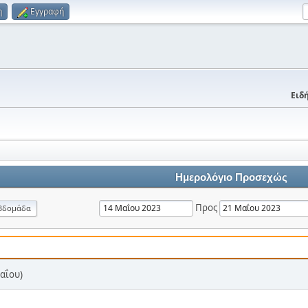
η
Εγγραφή
Ειδή
Ημερολόγιο Προσεχώς
Προς
βδομάδα
αΐου)