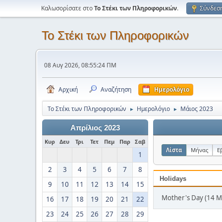
Καλωσορίσατε στο
Το Στέκι των Πληροφορικών
.
Σύνδεσ
Το Στέκι των Πληροφορικών
08 Αυγ 2026, 08:55:24 ΠΜ
Αρχική
Αναζήτηση
Ημερολόγιο
Το Στέκι των Πληροφορικών
Ημερολόγιο
Μάιος 2023
►
►
Απρίλιος 2023
Κυρ
Δευ
Τρι
Τετ
Πεμ
Παρ
Σαβ
Λίστα
Μήνας
Ε
1
2
3
4
5
6
7
8
Holidays
9
10
11
12
13
14
15
Mother's Day (14 Μ
16
17
18
19
20
21
22
23
24
25
26
27
28
29