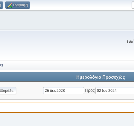
η
Εγγραφή
Ειδή
23
Ημερολόγιο Προσεχώς
Προς
βδομάδα