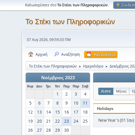
Καλωσορίσατε στο
Το Στέκι των Πληροφορικών
.
Σύνδεσ
Το Στέκι των Πληροφορικών
07 Αυγ 2026, 09:59:33 ΠΜ
Αρχική
Αναζήτηση
Ημερολόγιο
Το Στέκι των Πληροφορικών
Ημερολόγιο
Δεκέμβριος 20
►
►
Νοέμβριος 2023
Κυρ
Δευ
Τρι
Τετ
Πεμ
Παρ
Σαβ
Λίστα
Μήνας
Ε
1
2
3
4
5
6
7
8
9
10
11
Holidays
12
13
14
15
16
17
18
New Year's (01 Ιαν)
19
20
21
22
23
24
25
26
27
28
29
30