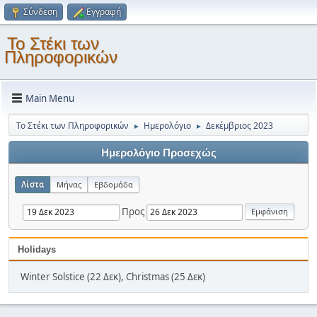
Σύνδεση
Εγγραφή
Το Στέκι των
Πληροφορικών
Main Menu
Το Στέκι των Πληροφορικών
Ημερολόγιο
Δεκέμβριος 2023
►
►
Ημερολόγιο Προσεχώς
Λίστα
Μήνας
Εβδομάδα
Προς
Holidays
Winter Solstice (22 Δεκ), Christmas (25 Δεκ)