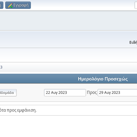
η
Εγγραφή
Ειδή
23
Ημερολόγιο Προσεχώς
Προς
βδομάδα
ότα προς εμφάνιση.