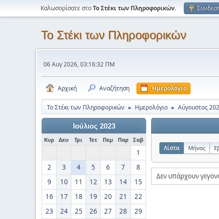
Καλωσορίσατε στο
Το Στέκι των Πληροφορικών
.
Σύνδεσ
Το Στέκι των Πληροφορικών
06 Αυγ 2026, 03:16:32 ΠΜ
Αρχική
Αναζήτηση
Ημερολόγιο
Το Στέκι των Πληροφορικών
Ημερολόγιο
Αύγουστος 20
►
►
Ιούλιος 2023
Κυρ
Δευ
Τρι
Τετ
Πεμ
Παρ
Σαβ
Λίστα
Μήνας
Ε
1
2
3
4
5
6
7
8
Δεν υπάρχουν γεγον
9
10
11
12
13
14
15
16
17
18
19
20
21
22
23
24
25
26
27
28
29