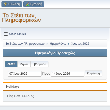
Σύνδεση
Εγγραφή
Το Στέκι των
Πληροφορικών
Main Menu
Το Στέκι των Πληροφορικών
Ημερολόγιο
Ιούνιος 2026
►
►
Ημερολόγιο Προσεχώς
Λίστα
Μήνας
Εβδομάδα
Προς
Holidays
Flag Day (14 Ιουν)