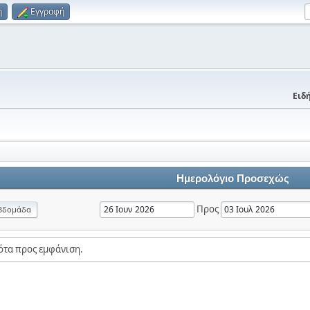
η
Εγγραφή
Ειδή
Ημερολόγιο Προσεχώς
Προς
βδομάδα
ότα προς εμφάνιση.