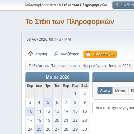
Καλωσορίσατε στο
Το Στέκι των Πληροφορικών
.
Σύνδεσ
Το Στέκι των Πληροφορικών
08 Αυγ 2026, 09:17:37 ΜΜ
Αρχική
Αναζήτηση
Ημερολόγιο
Το Στέκι των Πληροφορικών
Ημερολόγιο
Ιούνιος 2026
►
►
Μάιος 2026
Κυρ
Δευ
Τρι
Τετ
Πεμ
Παρ
Σαβ
Λίστα
Μήνας
Ε
1
2
3
4
5
6
7
8
9
Δεν υπάρχουν γεγον
10
11
12
13
14
15
16
17
18
19
20
21
22
23
24
25
26
27
28
29
30