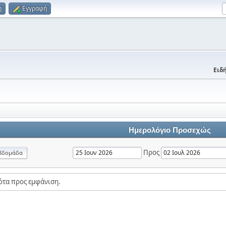
η
Εγγραφή
Ειδή
Ημερολόγιο Προσεχώς
Προς
βδομάδα
ότα προς εμφάνιση.