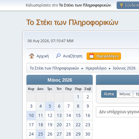
Καλωσορίσατε στο
Το Στέκι των Πληροφορικών
.
Σύνδεσ
Το Στέκι των Πληροφορικών
06 Αυγ 2026, 07:10:47 ΜΜ
Αρχική
Αναζήτηση
Ημερολόγιο
Το Στέκι των Πληροφορικών
Ημερολόγιο
Ιούνιος 2026
►
►
Μάιος 2026
Κυρ
Δευ
Τρι
Τετ
Πεμ
Παρ
Σαβ
Λίστα
Μήνας
Ε
1
2
3
4
5
6
7
8
9
Δεν υπάρχουν γεγον
10
11
12
13
14
15
16
17
18
19
20
21
22
23
24
25
26
27
28
29
30