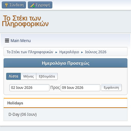
Σύνδεση
Εγγραφή
Το Στέκι των
Πληροφορικών
Main Menu
Το Στέκι των Πληροφορικών
Ημερολόγιο
Ιούνιος 2026
►
►
Ημερολόγιο Προσεχώς
Λίστα
Μήνας
Εβδομάδα
Προς
Holidays
D-Day (06 Ιουν)