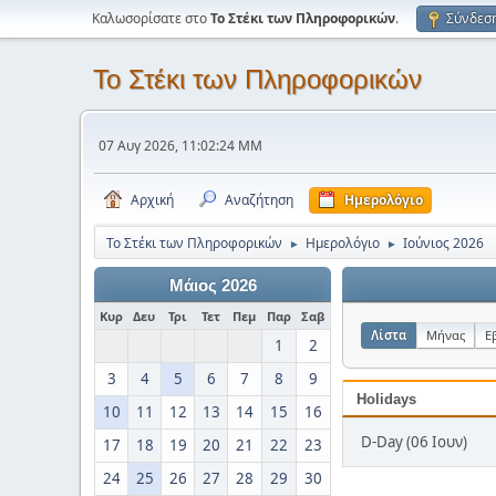
Καλωσορίσατε στο
Το Στέκι των Πληροφορικών
.
Σύνδεσ
Το Στέκι των Πληροφορικών
07 Αυγ 2026, 11:02:24 ΜΜ
Αρχική
Αναζήτηση
Ημερολόγιο
Το Στέκι των Πληροφορικών
Ημερολόγιο
Ιούνιος 2026
►
►
Μάιος 2026
Κυρ
Δευ
Τρι
Τετ
Πεμ
Παρ
Σαβ
Λίστα
Μήνας
Ε
1
2
3
4
5
6
7
8
9
Holidays
10
11
12
13
14
15
16
D-Day (06 Ιουν)
17
18
19
20
21
22
23
24
25
26
27
28
29
30