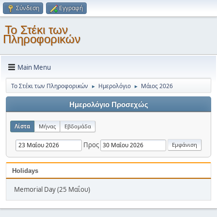
Σύνδεση
Εγγραφή
Το Στέκι των
Πληροφορικών
Main Menu
Το Στέκι των Πληροφορικών
Ημερολόγιο
Μάιος 2026
►
►
Ημερολόγιο Προσεχώς
Λίστα
Μήνας
Εβδομάδα
Προς
Holidays
Memorial Day (25 Μαΐου)