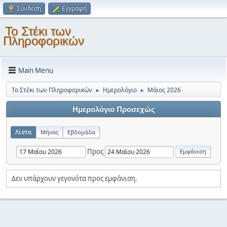
Σύνδεση
Εγγραφή
Το Στέκι των
Πληροφορικών
Main Menu
Το Στέκι των Πληροφορικών
Ημερολόγιο
Μάιος 2026
►
►
Ημερολόγιο Προσεχώς
Λίστα
Μήνας
Εβδομάδα
Προς
Δεν υπάρχουν γεγονότα προς εμφάνιση.