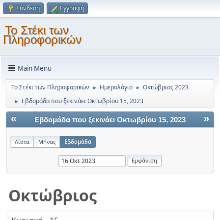
Σύνδεση
Εγγραφή
Το Στέκι των
Πληροφορικών
Main Menu
Το Στέκι των Πληροφορικών
Ημερολόγιο
Οκτώβριος 2023
►
►
Εβδομάδα που ξεκινάει Οκτωβρίου 15, 2023
►
«
»
Εβδομάδα που ξεκινάει Οκτωβρίου 15, 2023
Λίστα
Μήνας
Εβδομάδα
Οκτώβριος