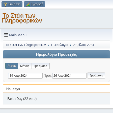
Σύνδεση
Εγγραφή
Το Στέκι των
Πληροφορικών
Main Menu
Το Στέκι των Πληροφορικών
Ημερολόγιο
Απρίλιος 2024
►
►
Ημερολόγιο Προσεχώς
Λίστα
Μήνας
Εβδομάδα
Προς
Holidays
Earth Day (22 Απρ)