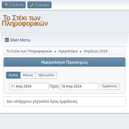
Σύνδεση
Εγγραφή
Το Στέκι των
Πληροφορικών
Main Menu
Το Στέκι των Πληροφορικών
Ημερολόγιο
Απρίλιος 2024
►
►
Ημερολόγιο Προσεχώς
Λίστα
Μήνας
Εβδομάδα
Προς
Δεν υπάρχουν γεγονότα προς εμφάνιση.