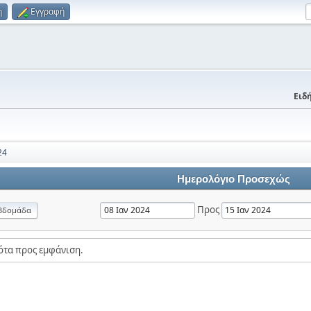
η
Εγγραφή
Ειδή
24
Ημερολόγιο Προσεχώς
Προς
βδομάδα
ότα προς εμφάνιση.