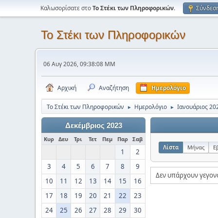
Καλωσορίσατε στο
Το Στέκι των Πληροφορικών
.
Σύνδεσ
Το Στέκι των Πληροφορικών
06 Αυγ 2026, 09:38:08 ΜΜ
Αρχική
Αναζήτηση
Ημερολόγιο
Το Στέκι των Πληροφορικών
Ημερολόγιο
Ιανουάριος 20
►
►
Δεκέμβριος 2023
Κυρ
Δευ
Τρι
Τετ
Πεμ
Παρ
Σαβ
Λίστα
Μήνας
Ε
1
2
3
4
5
6
7
8
9
Δεν υπάρχουν γεγον
10
11
12
13
14
15
16
17
18
19
20
21
22
23
24
25
26
27
28
29
30