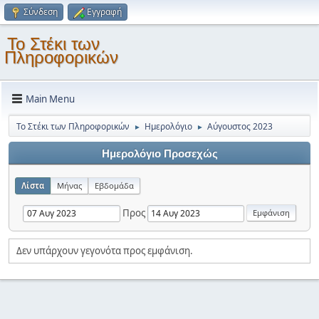
Σύνδεση
Εγγραφή
Το Στέκι των
Πληροφορικών
Main Menu
Το Στέκι των Πληροφορικών
Ημερολόγιο
Αύγουστος 2023
►
►
Ημερολόγιο Προσεχώς
Λίστα
Μήνας
Εβδομάδα
Προς
Δεν υπάρχουν γεγονότα προς εμφάνιση.