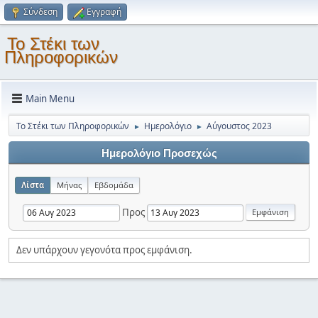
Σύνδεση
Εγγραφή
Το Στέκι των
Πληροφορικών
Main Menu
Το Στέκι των Πληροφορικών
Ημερολόγιο
Αύγουστος 2023
►
►
Ημερολόγιο Προσεχώς
Λίστα
Μήνας
Εβδομάδα
Προς
Δεν υπάρχουν γεγονότα προς εμφάνιση.