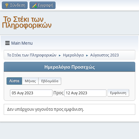
Σύνδεση
Εγγραφή
Το Στέκι των
Πληροφορικών
Main Menu
Το Στέκι των Πληροφορικών
Ημερολόγιο
Αύγουστος 2023
►
►
Ημερολόγιο Προσεχώς
Λίστα
Μήνας
Εβδομάδα
Προς
Δεν υπάρχουν γεγονότα προς εμφάνιση.